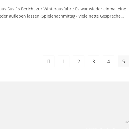
Susi`s Bericht zur Winterausfahrt: Es war wieder einmal eine
eder aufleben lassen (Spielenachmittag), viele nette Gespräche…
1
2
3
4
5
H