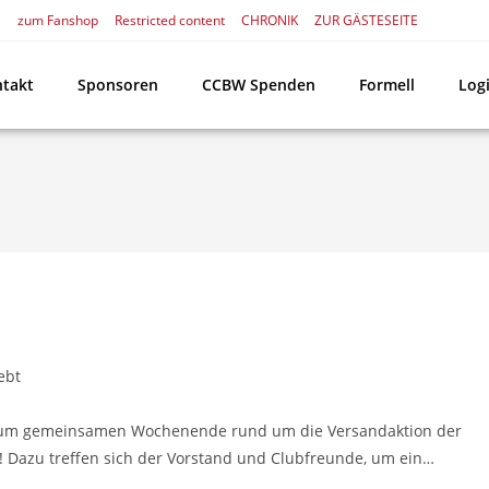
zum Fanshop
Restricted content
CHRONIK
ZUR GÄSTESEITE
takt
Sponsoren
CCBW Spenden
Formell
Log
ebt
e zum gemeinsamen Wochenende rund um die Versandaktion der
t! Dazu treffen sich der Vorstand und Clubfreunde, um ein…