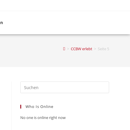
in
>
CCBW erlebt
>
Seite 5
Who Is Online
No one is online right now